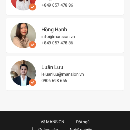
+849 057 478 86
Hồng Hạnh
info@mansion.vn
+849 057 478 86
Luân Lưu
leluanluu@mansion.vn
0906 698 656
Về MANSION
Đội ngũ
Quảng cáo
Nghề nghiệp