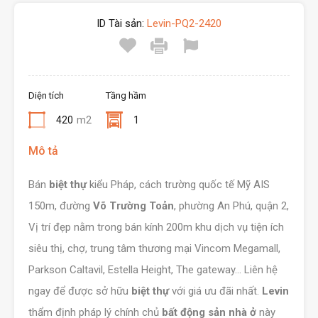
ID Tài sản:
Levin-PQ2-2420
Diện tích
Tầng hầm
420
m2
1
Mô tả
Bán
biệt thự
kiểu Pháp, cách trường quốc tế Mỹ AIS
150m, đường
Võ Trường Toản
, phường An Phú, quận 2,
Vị trí đẹp nằm trong bán kính 200m khu dịch vụ tiện ích
siêu thị, chợ, trung tâm thương mại Vincom Megamall,
Parkson Caltavil, Estella Height, The gateway… Liên hệ
ngay để được sở hữu
biệt thự
với giá ưu đãi nhất.
Levin
thẩm định pháp lý chính chủ
bất động sản nhà ở
này