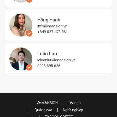
Hồng Hạnh
info@mansion.vn
+849 057 478 86
Luân Lưu
leluanluu@mansion.vn
0906 698 656
Về MANSION
Đội ngũ
Quảng cáo
Nghề nghiệp