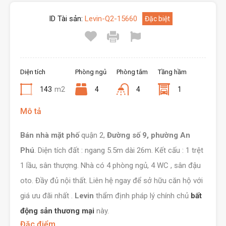
ID Tài sản:
Levin-Q2-15660
Đặc biệt
Diện tích
Phòng ngủ
Phòng tắm
Tầng hầm
143
m2
4
4
1
Mô tả
Bán nhà mặt phố
quận 2,
Đường số 9, phường An
Phú
. Diện tích đất : ngang 5.5m dài 26m. Kết cấu : 1 trệt
1 lầu, sân thượng. Nhà có 4 phòng ngủ, 4 WC , sân đậu
oto. Đầy đủ nội thất. Liên hệ ngay để sở hữu căn hộ với
giá ưu đãi nhất .
Levin
thẩm định pháp lý chính chủ
bất
động sản thương mại
này.
Đặc điểm