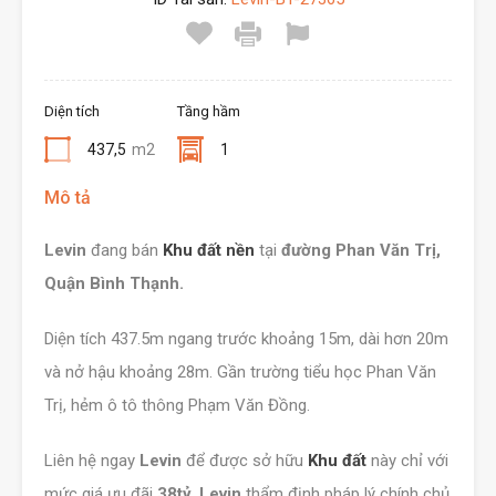
Diện tích
Tầng hầm
437,5
m2
1
Mô tả
Levin
đang bán
Khu đất nền
tại
đường Phan Văn Trị,
Quận Bình Thạnh.
Diện tích 437.5m ngang trước khoảng 15m, dài hơn 20m
và nở hậu khoảng 28m. Gần trường tiểu học Phan Văn
Trị, hẻm ô tô thông Phạm Văn Đồng.
Liên hệ ngay
Levin
để được sở hữu
Khu đất
này chỉ với
mức giá ưu đãi
38tỷ
.
Levin
thẩm định pháp lý chính chủ