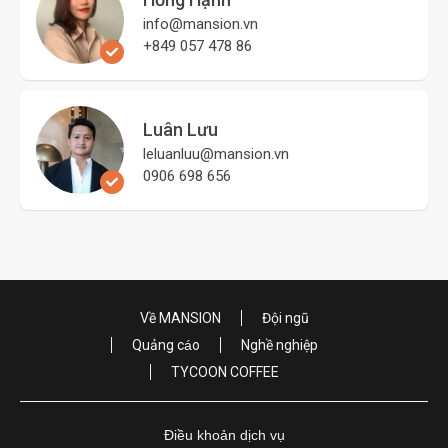
info@mansion.vn
+849 057 478 86
Luân Lưu
leluanluu@mansion.vn
0906 698 656
Về MANSION
Đội ngũ
Quảng cáo
Nghề nghiệp
TYCOON COFFEE
Điều khoản dịch vụ