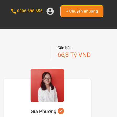
0906 698 656
+ Chuyển nhượng
Cần bán
66,8 Tỷ VND
Gia Phương