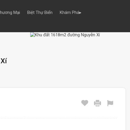
Thương Mại
Biệt Thự Biển
Khám Phá▸
Xí