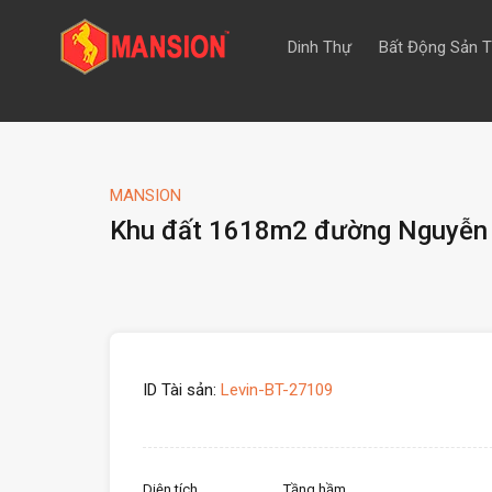
Dinh Thự
Bất Động Sản 
MANSION
Khu đất 1618m2 đường Nguyễn 
ID Tài sản:
Levin-BT-27109
Diện tích
Tầng hầm