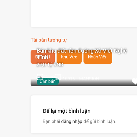
Tài sản tương tự
Bán khu đất nền đường Xô Viết Nghệ
Tĩnh
Đề Xuất
Khu Vực
Nhân Viên
27,0 Tỷ VND
221
m2
1
Cần bán
Để lại một bình luận
Bạn phải
đăng nhập
để gửi bình luận.