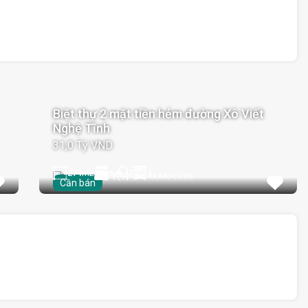
Biệt thự 2 mặt tiền hẻm đường Xô Viết
Nghệ Tĩnh
31,0 Tỷ VND
271
m2
6
1
7
Cần bán