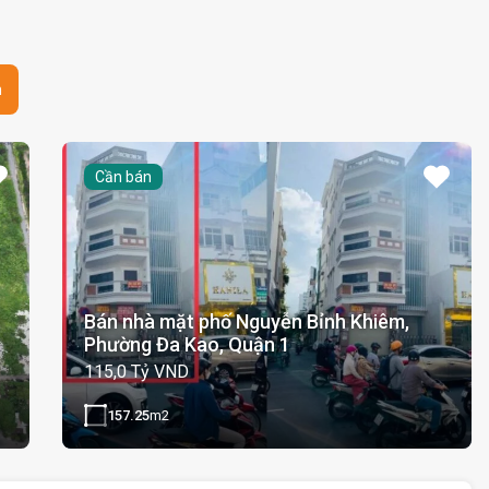
n
Cần bán
Bán nhà mặt phố Nguyễn Bỉnh Khiêm,
Phường Đa Kao, Quận 1
115,0 Tỷ VND
157.25
m2