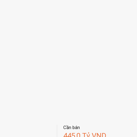
Cần bán
445,0 Tỷ VND