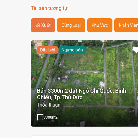
Tài sản tương tự
Đề Xuất
Cùng Loại
Khu Vực
Nhân Viê
Đặc biệt
Ngưng bán
Bán 3300m2 đất Ngô Chí Quốc, Bình
Chiểu, Tp.Thủ Đức
Thỏa thuận
3300
m2