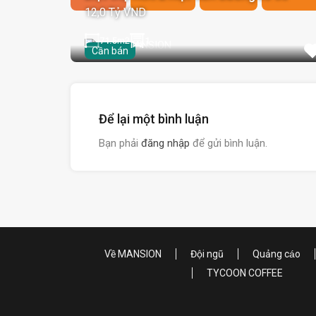
12,0 Tỷ VND
71.5
m2
1
Cần bán
Để lại một bình luận
Bạn phải
đăng nhập
để gửi bình luận.
Về MANSION
Đội ngũ
Quảng cáo
TYCOON COFFEE