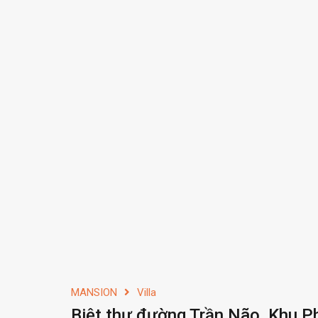
MANSION
Villa
Biệt thự đường Trần Não, Khu P