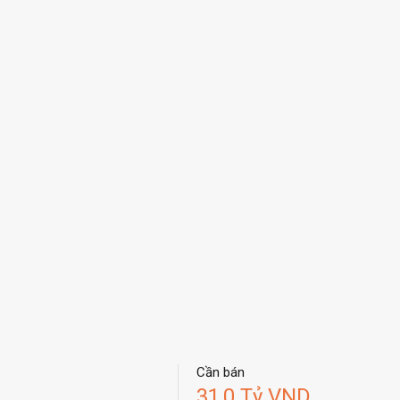
Cần bán
31,0 Tỷ VND