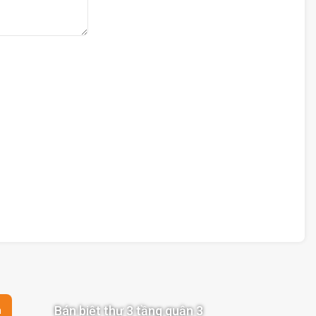
Bán biệt thự 3 tầng quận 3
n