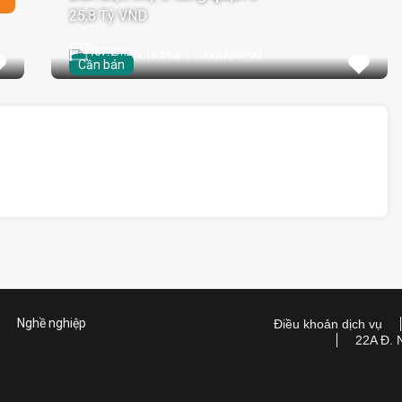
25,8 Tỷ VND
167.2
m2
Cần bán
Nghề nghiệp
Điều khoản dịch vụ
22A Đ. 