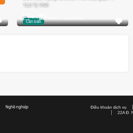
12,0 Tỷ VND
70
m2
1
Cần bán
Nghề nghiệp
Điều khoản dịch vụ
22A Đ. 