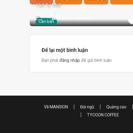
13,0 Tỷ VND
77
m2
1
Cần bán
Để lại một bình luận
Bạn phải
đăng nhập
để gửi bình luận.
Về MANSION
Đội ngũ
Quảng cáo
TYCOON COFFEE