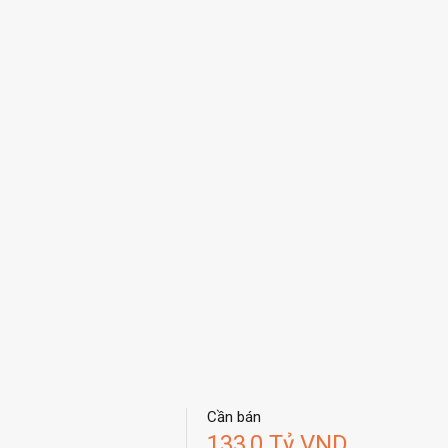
Cần bán
133,0 Tỷ VND