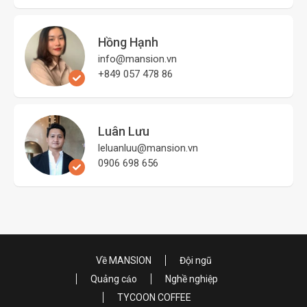
Hồng Hạnh
info@mansion.vn
+849 057 478 86
Luân Lưu
leluanluu@mansion.vn
0906 698 656
Về MANSION
Đội ngũ
Quảng cáo
Nghề nghiệp
TYCOON COFFEE