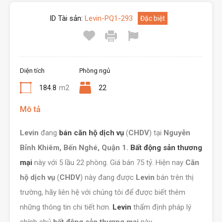
ID Tài sản:
Levin-PQ1-293
Đặc biệt
Diện tích
Phòng ngủ
184.8
m2
22
Mô tả
Levin
đang
bán
căn hộ dịch vụ
(
CHDV
) tại
Nguyễn
Bỉnh Khiêm, Bến Nghé, Quận 1.
Bất động sản thương
mại
này với 5 lầu 22 phòng. Giá bán 75 tỷ. Hiện nay
Căn
hộ dịch vụ
(
CHDV
) này đang được
Levin
bán trên thị
trường, hãy liên hệ với chúng tôi để được biết thêm
những thông tin chi tiết hơn.
Levin
thẩm định pháp lý