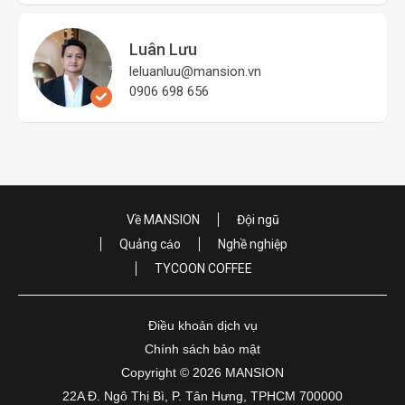
Luân Lưu
leluanluu@mansion.vn
0906 698 656
Về MANSION
Đội ngũ
Quảng cáo
Nghề nghiệp
TYCOON COFFEE
Điều khoản dịch vụ
Chính sách bảo mật
Copyright © 2026 MANSION
22A Đ. Ngô Thị Bì, P. Tân Hưng, TPHCM 700000