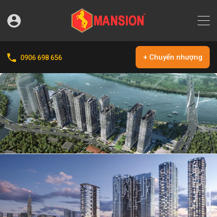
+ Chuyển nhượng
0906 698 656