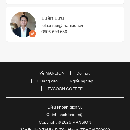
Luân Lưu
leluanluu@mansion.vn
0906 698 656
Về MANSION
Đội ngũ
Quảng cáo
Nghề nghiệp
TYCOON COFFEE
Điều khoản dịch vụ
Chính sách bảo mật
Copyright © 2026 MANSION
22A Đ. Ngô Thị Bì, P. Tân Hưng, TPHCM 700000