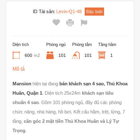
ID Tài sản:
Levin-Q1-48
Đặc biệt
Diện tích
Phòng ngủ
Phòng tắm
Tầng hầm
600
m2
101
101
1
Mô tả
Mansion
hiện tại đang
bán khách sạn
4 sao,
Thủ Khoa
Huân, Quận 1
. Diện tích 25x24m
khách sạn tiêu
chuẩn 4 sao
. Gồm 101 phòng ngủ, đầy đủ các phòng
chức năng, nhà hàng, hồ bơi. Kết cấu hầm, trệt, lửng, 7
tầng,
căn góc 2 mặt tiền Thủ Khoa Huân và Lý Tự
Trọng
.