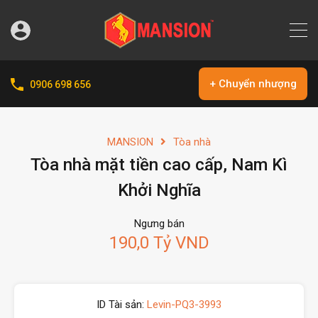
+ Chuyển nhượng
0906 698 656
MANSION
Tòa nhà
Tòa nhà mặt tiền cao cấp, Nam Kì
Khởi Nghĩa
Ngưng bán
190,0 Tỷ VND
ID Tài sản:
Levin-PQ3-3993