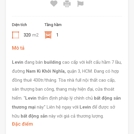
Diện tích
Tầng hầm
320
m2
1
Mô tả
Levin
đang bán
building
cao cấp với kết cấu hầm 7 lầu,
đường
Nam Kì Khởi Nghĩa,
quận 3, HCM. Đang có hợp
đồng thuê 430tr/tháng. Tòa nhà full nội thất cao cấp,
sân thượng ban công, thang máy hiện đại, cửa thoát
hiểm. “
Levin
thẩm định pháp lý chính chủ
bất động sản
thương mại
này.” Liên hệ ngay vớ
i Levin
để được sở
hữu
bất động sản
này với giá cả thương lượng.
Đặc điểm