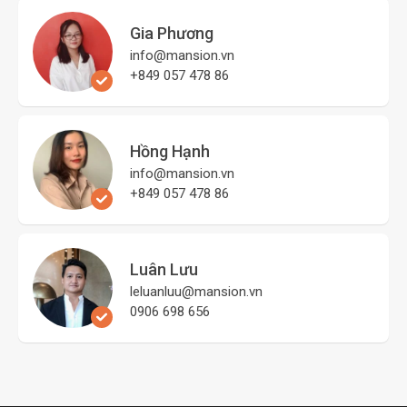
+849 057 478 86
Hồng Hạnh
info@mansion.vn
+849 057 478 86
Luân Lưu
leluanluu@mansion.vn
0906 698 656
Về MANSION
Đội ngũ
Quảng cáo
Nghề nghiệp