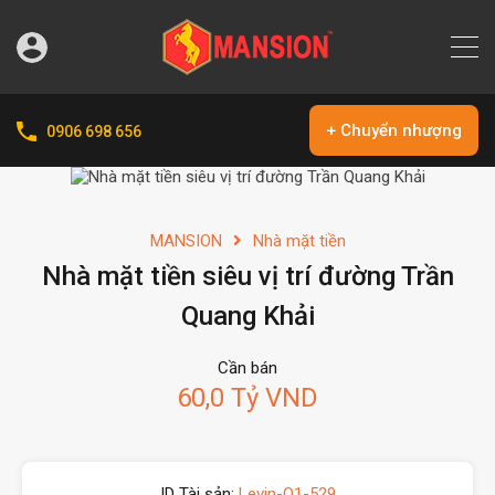
+ Chuyển nhượng
0906 698 656
MANSION
Nhà mặt tiền
Nhà mặt tiền siêu vị trí đường Trần
Quang Khải
Cần bán
60,0 Tỷ VND
ID Tài sản:
Levin-Q1-529