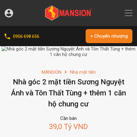
+ Chuyển nhượng
0906 698 656
MANSION
Nhà mặt tiền
Nhà góc 2 mặt tiền Sương Nguyệt
Ánh và Tôn Thất Tùng + thêm 1 căn
hộ chung cư
Cần bán
39,0 Tỷ VND