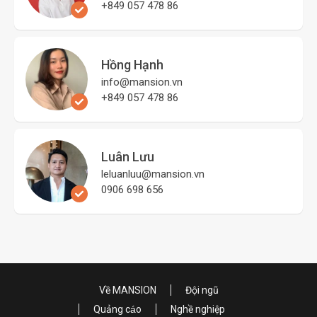
+849 057 478 86
Hồng Hạnh
info@mansion.vn
+849 057 478 86
Luân Lưu
leluanluu@mansion.vn
0906 698 656
Về MANSION
Đội ngũ
Quảng cáo
Nghề nghiệp