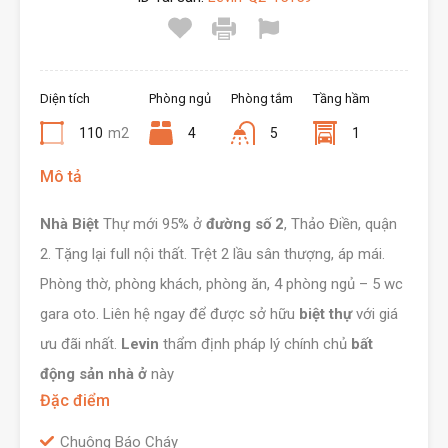
Diện tích
Phòng ngủ
Phòng tắm
Tầng hầm
110
m2
4
5
1
Mô tả
Nhà Biệt
Thự mới 95% ở
đường số 2
, Thảo Điền, quận
2. Tặng lại full nội thất. Trệt 2 lầu sân thượng, áp mái.
Phòng thờ, phòng khách, phòng ăn, 4 phòng ngủ – 5 wc
gara oto. Liên hệ ngay để được sở hữu
biệt thự
với giá
ưu đãi nhất.
Levin
thẩm định pháp lý chính chủ
bất
động sản nhà ở
này
Đặc điểm
Chuông Báo Cháy