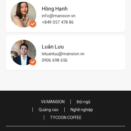
Hồng Hạnh
info@mansion.vn
+849 057 478 86
Luân Lưu
leluanluu@mansion.vn
0906 698 656
Về MANSION
Đội ngũ
Quảng cáo
Nghề nghiệp
TYCOON COFFEE