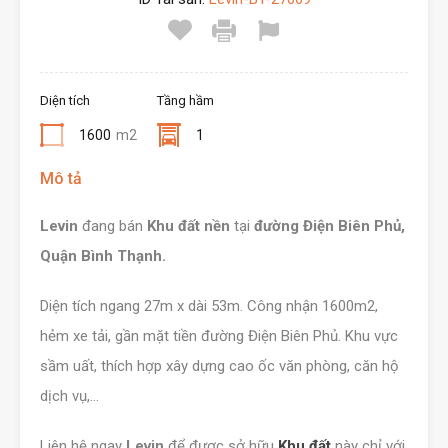
Diện tích
Tầng hầm
1600
m2
1
Mô tả
Levin
đang bán
Khu đất nền
tại
đường Điện Biên Phủ,
Quận Bình Thạnh.
Diện tích ngang 27m x dài 53m. Công nhận 1600m2,
hẻm xe tải, gần mặt tiền đường Điện Biên Phủ. Khu vực
sầm uất, thích hợp xây dựng cao ốc văn phòng, căn hộ
dịch vụ,…
Liên hệ ngay
Levin
để được sở hữu
Khu đất
này chỉ với