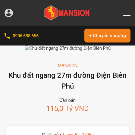
+ Chuyển nhượng
0906 698 656
MANSION
Khu đất ngang 27m đường Điện Biên
Phủ
Cần bán
115,0 Tỷ VND
ID Tài sản:
Levin-BT-27069