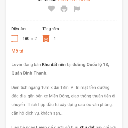
Diện tích
Tầng hầm
180
m2
1
Mô tả
Levin
đang bán
Khu đất nền
tại
đường Quốc lộ 13,
Quận Bình Thạnh.
Diện tích ngang 10m x dài 18m. Vị trí mặt tiền đường
đắc địa, gần bến xe Miền Đông, giao thông thuận tiện di
chuyển. Thích hợp đầu tư xây dựng cao ôc văn phòng,
căn hộ dịch vụ, khách sạn,…
Liên hệ ngay
Levin
để được sở hữu
Khu đất
này chỉ với