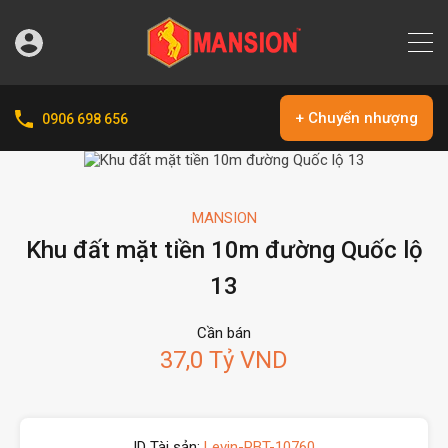
+ Chuyển nhượng
0906 698 656
MANSION
Khu đất mặt tiền 10m đường Quốc lộ
13
Cần bán
37,0 Tỷ VND
ID Tài sản:
Levin-PBT-10760