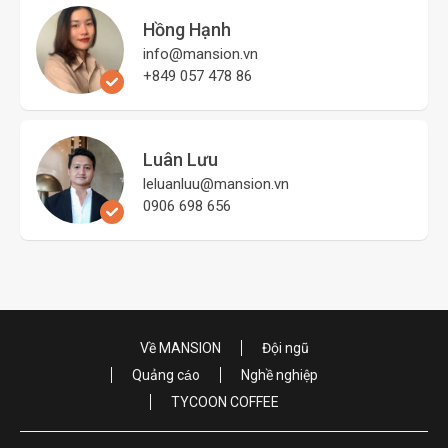
Hồng Hạnh
info@mansion.vn
+849 057 478 86
Luân Lưu
leluanluu@mansion.vn
0906 698 656
Về MANSION
Đội ngũ
Quảng cáo
Nghề nghiệp
TYCOON COFFEE