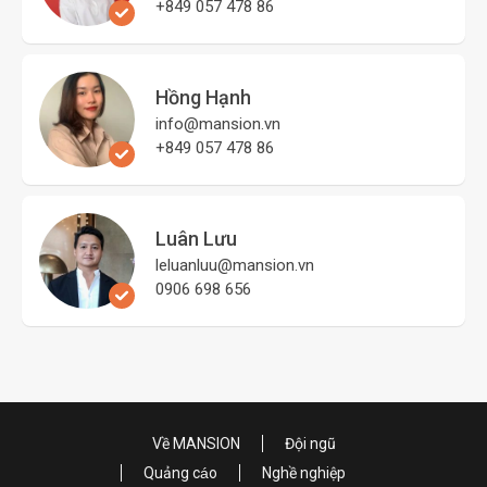
+849 057 478 86
Hồng Hạnh
info@mansion.vn
+849 057 478 86
Luân Lưu
leluanluu@mansion.vn
0906 698 656
Về MANSION
Đội ngũ
Quảng cáo
Nghề nghiệp