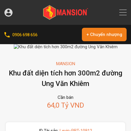
+ Chuyển nhượng
0906 698 656
MANSION
Khu đất diện tích hơn 300m2 đường
Ung Văn Khiêm
Cần bán
64,0 Tỷ VND
ID Tài sản:
Levin-PBT-10912