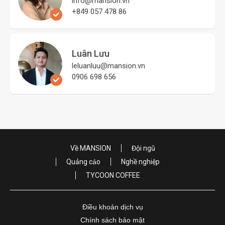
Luân Lưu
leluanluu@mansion.vn
0906 698 656
Về MANSION
Đội ngũ
Quảng cáo
Nghề nghiệp
TYCOON COFFEE
Điều khoản dịch vụ
Chính sách bảo mật
Copyright © 2026 MANSION
22A Đ. Ngô Thị Bì, P. Tân Hưng, TPHCM 700000