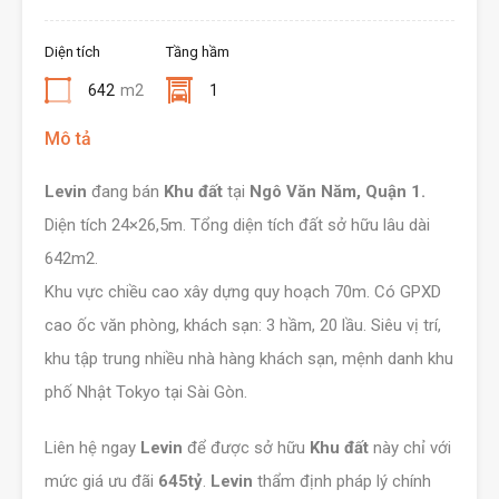
Diện tích
Tầng hầm
642
m2
1
Mô tả
Levin
đang bán
Khu đất
tại
Ngô Văn Năm, Quận 1.
Diện tích 24×26,5m. Tổng diện tích đất sở hữu lâu dài
642m2.
Khu vực chiều cao xây dựng quy hoạch 70m. Có GPXD
cao ốc văn phòng, khách sạn: 3 hầm, 20 lầu. Siêu vị trí,
khu tập trung nhiều nhà hàng khách sạn, mệnh danh khu
phố Nhật Tokyo tại Sài Gòn.
Liên hệ ngay
Levin
để được sở hữu
Khu đất
này chỉ với
mức giá ưu đãi
645tỷ
.
Levin
thẩm định pháp lý chính