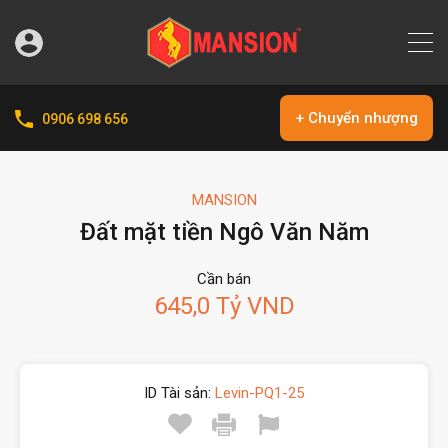
+ Chuyển nhượng
0906 698 656
MANSION
Đất mặt tiền Ngô Văn Năm
Cần bán
645,0 Tỷ VND
ID Tài sản:
Levin-PQ1-25