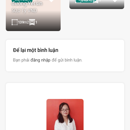
139
m2
1
240
m2
1
Để lại một bình luận
Bạn phải
đăng nhập
để gửi bình luận.
Gia Phương