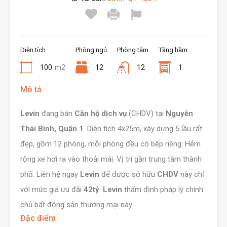
Diện tích
Phòng ngủ
Phòng tắm
Tầng hầm
100
m2
12
12
1
Mô tả
Levin
đang bán
Căn hộ dịch vụ
(CHDV) tại
Nguyễn
Thái Bình, Quận 1
. Diện tích 4x25m, xây dựng 5 lầu rất
đẹp, gồm 12 phòng, mỗi phòng đều có bếp riêng. Hẻm
rộng xe hơi ra vào thoải mái. Vị trí gần trung tâm thành
phố. Liên hệ ngay
Levin
để được sở hữu
CHDV
này chỉ
với mức giá ưu đãi
42tỷ
.
Levin
thẩm định pháp lý chính
chủ bất động sản thương mại này.
Đặc điểm