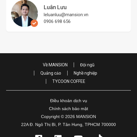
Luân Lưu
leluanluu@mansion.vn
0906 698 656
Về MANSION
Đội ngũ
Quảng cáo
Nghề nghiệp
TYCOON COFFEE
Điều khoản dịch vụ
Chính sách bảo mật
Copyright © 2026 MANSION
22A Đ. Ngô Thị Bì, P. Tân Hưng, TPHCM 700000