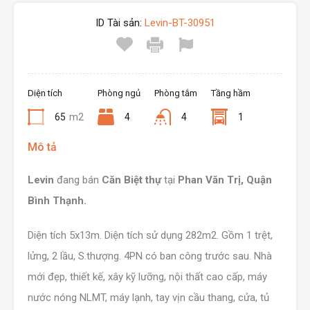
ID Tài sản:
Levin-BT-30951
Diện tích
Phòng ngủ
Phòng tắm
Tầng hầm
65
m2
4
4
1
Mô tả
Levin
đang bán
Căn Biệt thự
tại
Phan Văn Trị, Quận
Bình Thạnh.
Diện tích 5x13m. Diện tích sử dụng 282m2. Gồm 1 trệt,
lửng, 2 lầu, S.thượng. 4PN có ban công trước sau. Nhà
mới đẹp, thiết kế, xây kỹ lưỡng, nội thất cao cấp, máy
nước nóng NLMT, máy lạnh, tay vịn cầu thang, cửa, tủ