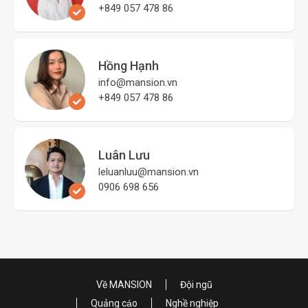
+849 057 478 86
Hồng Hạnh
info@mansion.vn
+849 057 478 86
Luân Lưu
leluanluu@mansion.vn
0906 698 656
Về MANSION
Đội ngũ
Quảng cáo
Nghề nghiệp