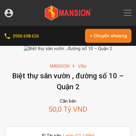
+ Chuyển nhượng
0906 698 656
MANSION
Villa
Biệt thự sân vườn , đường số 10 –
Quận 2
Cần bán
50,0 Tỷ VND
ID Tài sản:
Levin-Q2-14966