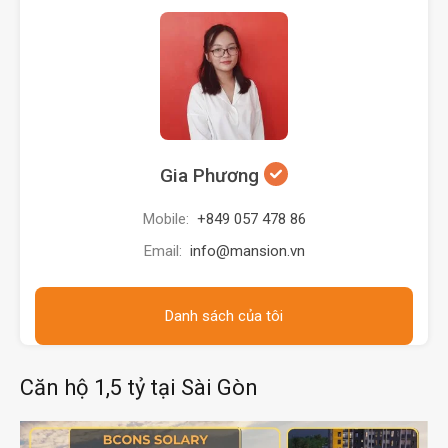
Gia Phương
Mobile:
+849 057 478 86
Email:
info@mansion.vn
Danh sách của tôi
Căn hộ 1,5 tỷ tại Sài Gòn