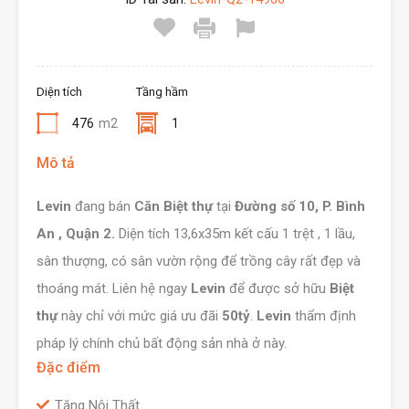
Diện tích
Tầng hầm
476
m2
1
Mô tả
Levin
đang bán
Căn Biệt thự
tại
Đường số 10, P. Bình
An , Quận 2.
Diện tích 13,6x35m kết cấu 1 trệt , 1 lầu,
sân thượng, có sân vườn rộng để trồng cây rất đẹp và
thoáng mát. Liên hệ ngay
Levin
để được sở hữu
Biệt
thự
này chỉ với mức giá ưu đãi
50tỷ
.
Levin
thẩm định
pháp lý chính chủ bất động sản nhà ở này.
Đặc điểm
Tặng Nội Thất