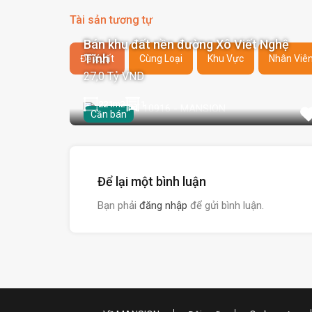
Tài sản tương tự
Bán khu đất nền đường Xô Viết Nghệ
Tĩnh
Đề Xuất
Cùng Loại
Khu Vực
Nhân Viê
27,0 Tỷ VND
221
m2
1
Cần bán
Để lại một bình luận
Bạn phải
đăng nhập
để gửi bình luận.