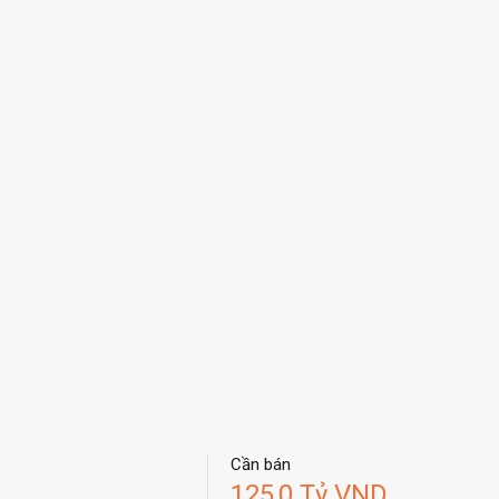
Cần bán
125,0 Tỷ VND