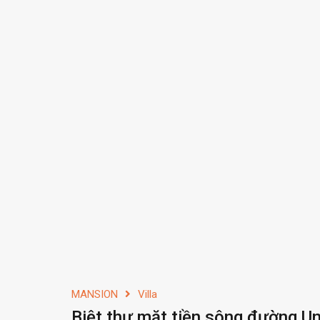
MANSION
Villa
Biệt thự mặt tiền sông đường U