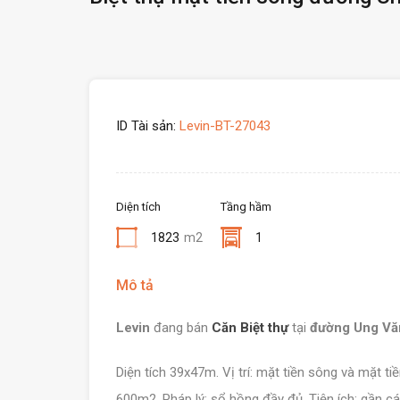
ID Tài sản:
Levin-BT-27043
Diện tích
Tầng hầm
1823
m2
1
Mô tả
Levin
đang bán
Căn Biệt thự
tại
đường Ung Vă
Diện tích 39x47m. Vị trí: mặt tiền sông và mặt ti
600m2. Pháp lý: sổ hồng đầy đủ. Tiện ích: gần các