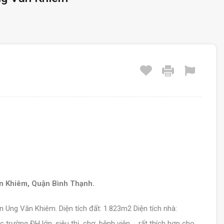
n Khiêm, Quận Bình Thạnh.
ền Ung Văn Khiêm. Diện tích đất: 1.823m2 Diện tích nhà:
 trường ĐH lớn, siêu thị, chợ, bệnh viện … rất thích hợp cho