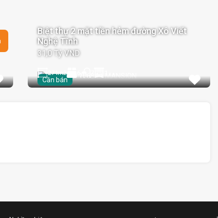
Biệt thự 2 mặt tiền hẻm đường Xô Viết
Nghệ Tĩnh
n
31,0 Tỷ VND
271
m2
6
1
7
Cần bán