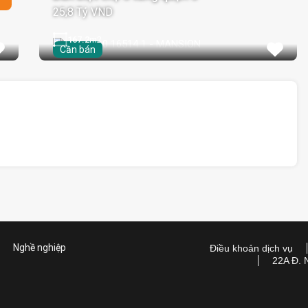
25,8 Tỷ VND
167.2
m2
Cần bán
Nghề nghiệp
Điều khoản dịch vụ
22A Đ. 