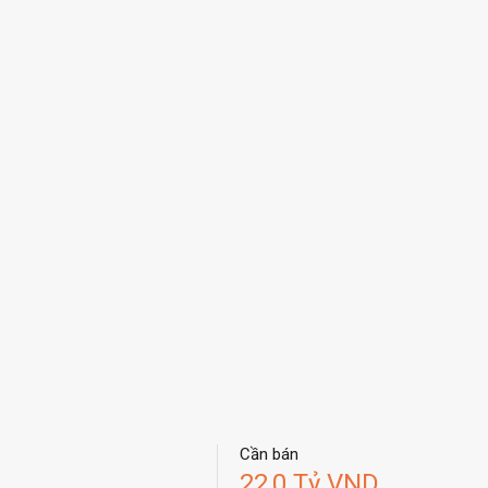
Cần bán
22,0 Tỷ VND