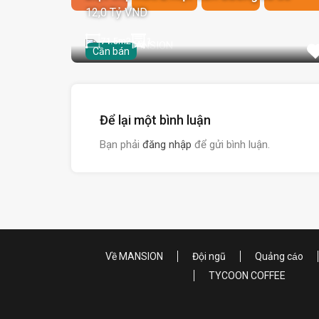
12,0 Tỷ VND
71.5
m2
1
Cần bán
Để lại một bình luận
Bạn phải
đăng nhập
để gửi bình luận.
Về MANSION
Đội ngũ
Quảng cáo
TYCOON COFFEE