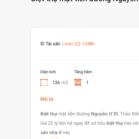
ID Tài sản:
Levin-Q2-15486
Diện tích
Tầng hầm
126
m2
1
Mô tả
Biệt thự
mặt tiền đường
Nguyễn Ư Dĩ
, Thảo ĐIề
Giá 22 tỷ liên hệ ngay để sở hữu
biệt thự
này với
sản nhà ở
này.