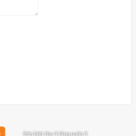
Bán biệt thự 3 tầng quận 3
n