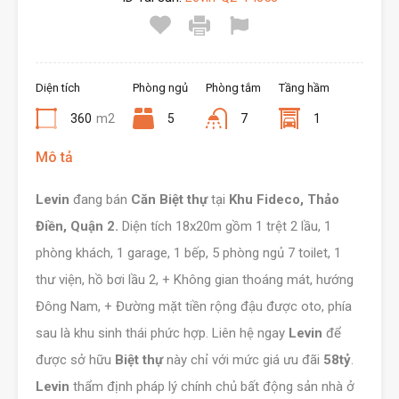
Diện tích
Phòng ngủ
Phòng tắm
Tầng hầm
360
m2
5
7
1
Mô tả
Levin
đang bán
Căn Biệt thự
tại
Khu Fideco, Thảo
Điền, Quận 2.
Diện tích 18x20m gồm 1 trệt 2 lầu, 1
phòng khách, 1 garage, 1 bếp, 5 phòng ngủ 7 toilet, 1
thư viện, hồ bơi lầu 2, + Không gian thoáng mát, hướng
Đông Nam, + Đường mặt tiền rộng đậu được oto, phía
sau là khu sinh thái phức hợp. Liên hệ ngay
Levin
để
được sở hữu
Biệt thự
này chỉ với mức giá ưu đãi
58tỷ
.
Levin
thẩm định pháp lý chính chủ bất động sản nhà ở