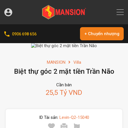
+ Chuyển nhượng
0906 698 656
MANSION
Villa
Biệt thự góc 2 mặt tiền Trần Não
Cần bán
25,5 Tỷ VND
ID Tài sản:
Levin-Q2-15040