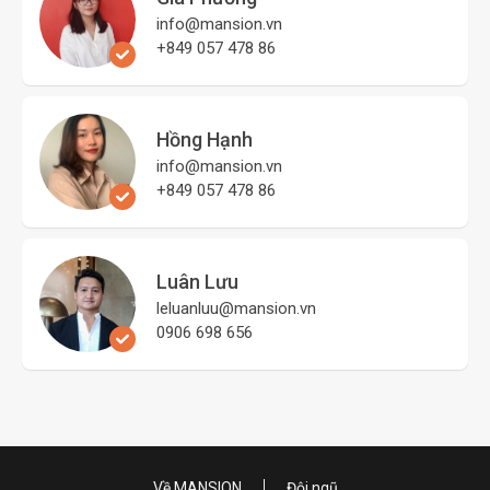
info@mansion.vn
+849 057 478 86
Hồng Hạnh
info@mansion.vn
+849 057 478 86
Luân Lưu
leluanluu@mansion.vn
0906 698 656
Về MANSION
Đội ngũ