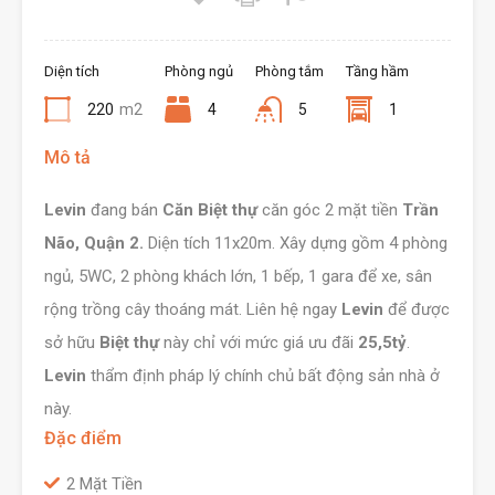
Diện tích
Phòng ngủ
Phòng tắm
Tầng hầm
220
m2
4
5
1
Mô tả
Levin
đang bán
Căn Biệt thự
căn góc 2 mặt tiền
Trần
Não, Quận 2.
Diện tích 11x20m. Xây dựng gồm 4 phòng
ngủ, 5WC, 2 phòng khách lớn, 1 bếp, 1 gara để xe, sân
rộng trồng cây thoáng mát. Liên hệ ngay
Levin
để được
sở hữu
Biệt thự
này chỉ với mức giá ưu đãi
25,5tỷ
.
Levin
thẩm định pháp lý chính chủ bất động sản nhà ở
này.
Đặc điểm
2 Mặt Tiền