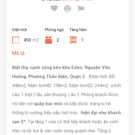
Diện tích
Phòng ngủ
Tầng hầm
450
m2
2
1
Mô tả
Biệt thự cạnh sông bên khu Eden
,
Nguyễn Văn
Hưởng
,
Phường Thảo Điền, Quận 2
. ..❗️Diện tích đất:
448m2, ❗️diện tíchXD: 138m2, ❗️diện tíchSD: 254m2. ♨️Kết
cấu: 1 trệt 2 lầu sân thượng. Lầu 1: Phòng khách được
nối liền với
quầy bar mini
và bếp được trang bị hệ
thống lò nướng, bếp nấu, hút mùi…
hiện đại như khách
sạn 5*
. Tại tầng 1 vừa có thể tiếp khách hoặc ăn cơm
nhìn ra hồ bơi & sân vườn xung quanh nhà. Tầng 2: