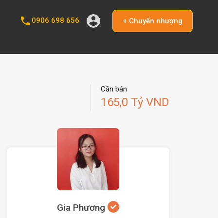
0906 698 656
+ Chuyển nhượng
Cần bán
165,0 Tỷ VND
Gia Phương