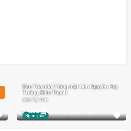
Bán Tòa nhà 7 tầng mặt tiền Nguyễn Huy
Tưởng, Bình Thạnh.
n
68,0 Tỷ VND
228
m2
1
Ngưng bán