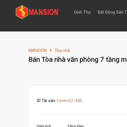
Dinh Thự
Bất Động Sản 
MANSION
Tòa nhà
Bán Tòa nhà văn phòng 7 tầng m
ID Tài sản:
Levin-Q1-350
Diện tích
Tầng hầm