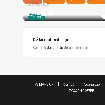
24,5 Tỷ VND
66
m2
12
1
Cần bán
Để lại một bình luận
Bạn phải
đăng nhập
để gửi bình luận.
Về MANSION
Đội ngũ
Quảng cáo
TYCOON COFFEE