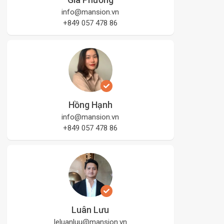
info@mansion.vn
+849 057 478 86
Hồng Hạnh
info@mansion.vn
+849 057 478 86
Luân Lưu
leluanluu@mansion.vn