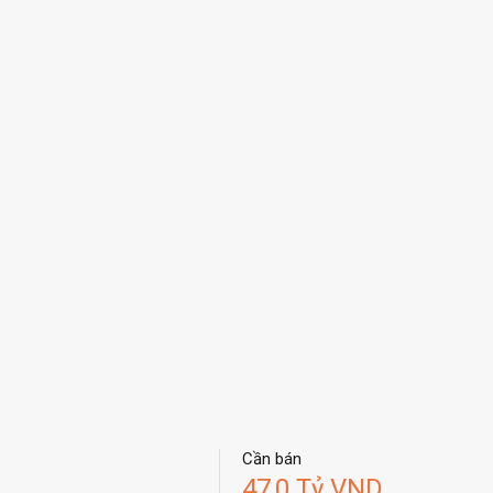
Cần bán
47,0 Tỷ VND