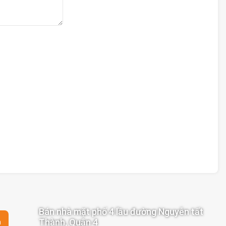
Bán nhà mặt phố 4 lầu đường Nguyễn tất
Thành, Quận 4
n