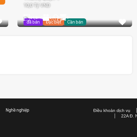
10,0 Tỷ VND
64,8
m2
6
1
5
đã bán
Đặc biệt
Cần bán
Nghề nghiệp
Điều khoản dịch vụ
22A Đ. 