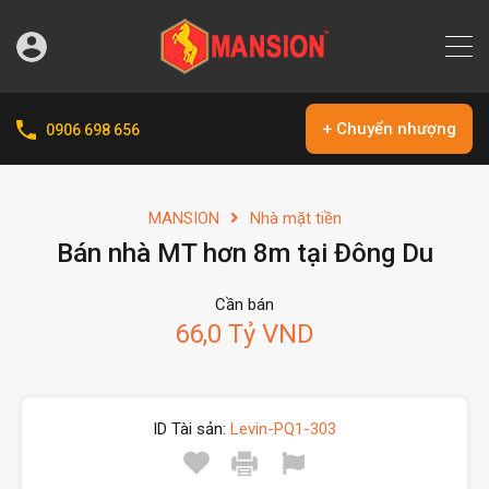
+ Chuyển nhượng
0906 698 656
MANSION
Nhà mặt tiền
Bán nhà MT hơn 8m tại Đông Du
Cần bán
66,0 Tỷ VND
ID Tài sản:
Levin-PQ1-303