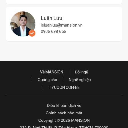
Luân Lưu
leluanluu@mansion.vn
0906 698 656
Về MANSION
Đội ngũ
Quảng cáo
Nghề nghiệp
TYCOON COFFEE
Điều khoản dịch vụ
Chính sách bảo mật
Copyright © 2026 MANSION
22A Đ. Ngô Thị Bì, P. Tân Hưng, TPHCM 700000