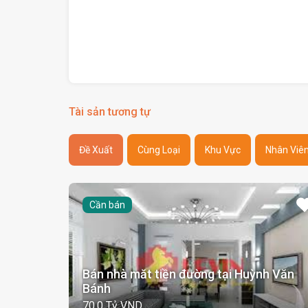
Tài sản tương tự
Đề Xuất
Cùng Loại
Khu Vực
Nhân Viê
Cần bán
Bán nhà măt tiền đường tại Huỳnh Văn
Bánh
70,0 Tỷ VND