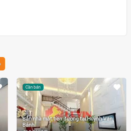
n
Cần bán
Bán nhà mặt tiền đường tại Huỳnh Văn
Bánh