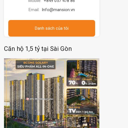
Mobile:
+849 057 478 86
Email:
Info@mansion.vn
Danh sách của tôi
Căn hộ 1,5 tỷ tại Sài Gòn