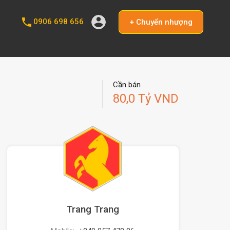
0906 698 656
+ Chuyển nhượng
Cần bán
80,0 Tỷ VND
Trang Trang