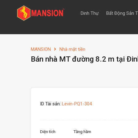
Dinh Thự
Bất Động Sản 
MANSION
Nhà mặt tiền
Bán nhà MT đường 8.2 m tại Đi
ID Tài sản:
Levin-PQ1-304
Diện tích
Tầng hầm