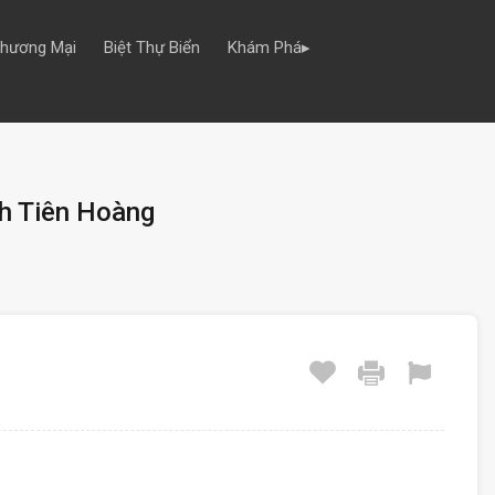
Thương Mại
Biệt Thự Biển
Khám Phá▸
nh Tiên Hoàng