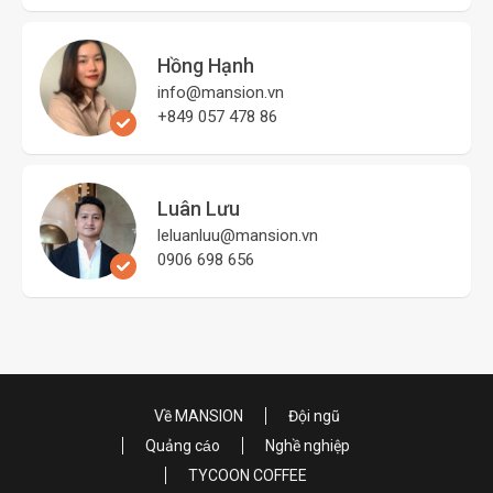
Hồng Hạnh
info@mansion.vn
+849 057 478 86
Luân Lưu
leluanluu@mansion.vn
0906 698 656
Về MANSION
Đội ngũ
Quảng cáo
Nghề nghiệp
TYCOON COFFEE