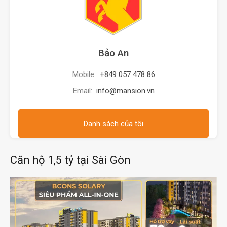
Bảo An
Mobile:
+849 057 478 86
Email:
info@mansion.vn
Danh sách của tôi
Căn hộ 1,5 tỷ tại Sài Gòn