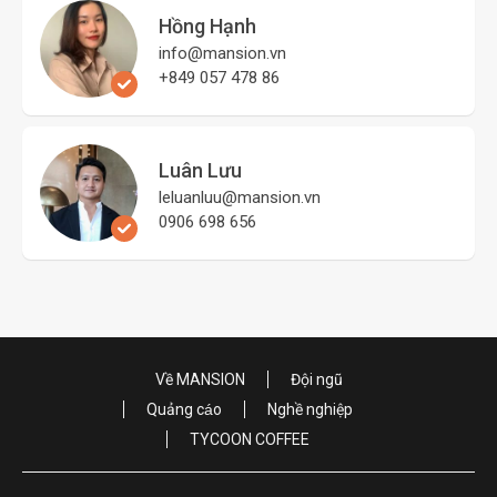
Hồng Hạnh
info@mansion.vn
+849 057 478 86
Luân Lưu
leluanluu@mansion.vn
0906 698 656
Về MANSION
Đội ngũ
Quảng cáo
Nghề nghiệp
TYCOON COFFEE