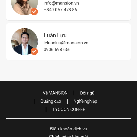
info@mansion.vn
+849 057 478 86
Luân Lưu
leluanluu@mansion.vn
0906 698 656
Về MANSION
Đội ngũ
Quảng cáo
Nghề nghiệp
TYCOON COFFEE
Điều khoản dịch vụ
Chính sách bảo mật