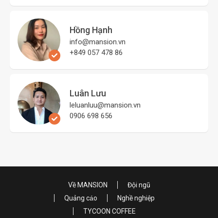
Hồng Hạnh
info@mansion.vn
+849 057 478 86
Luân Lưu
leluanluu@mansion.vn
0906 698 656
Về MANSION
Đội ngũ
Quảng cáo
Nghề nghiệp
TYCOON COFFEE