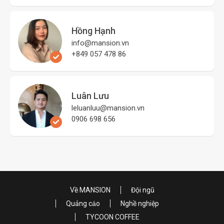
Hồng Hạnh
info@mansion.vn
+849 057 478 86
Luân Lưu
leluanluu@mansion.vn
0906 698 656
Về MANSION
Đội ngũ
Quảng cáo
Nghề nghiệp
TYCOON COFFEE