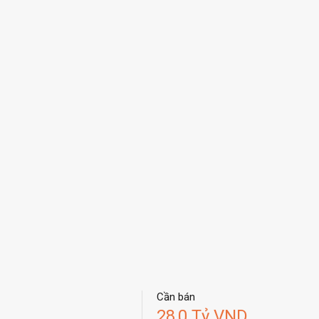
Cần bán
28,0 Tỷ VND