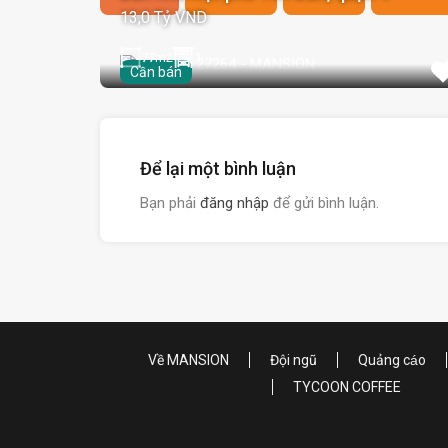
13,0 Tỷ VND
77
m2
1
Cần bán
Để lại một bình luận
Bạn phải
đăng nhập
để gửi bình luận.
Về MANSION
Đội ngũ
Quảng cáo
TYCOON COFFEE