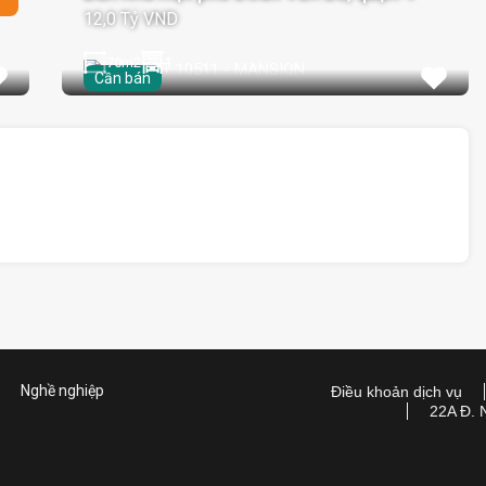
12,0 Tỷ VND
70
m2
1
Cần bán
Nghề nghiệp
Điều khoản dịch vụ
22A Đ. 