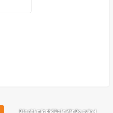
Bán nhà mặt phố Đoàn Văn Bơ, quận 4
n