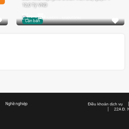
12,0 Tỷ VND
70
m2
1
Cần bán
Nghề nghiệp
Điều khoản dịch vụ
22A Đ. 