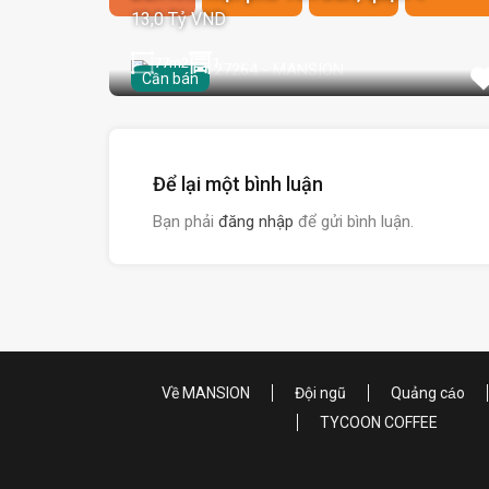
13,0 Tỷ VND
77
m2
1
Cần bán
Để lại một bình luận
Bạn phải
đăng nhập
để gửi bình luận.
Về MANSION
Đội ngũ
Quảng cáo
TYCOON COFFEE