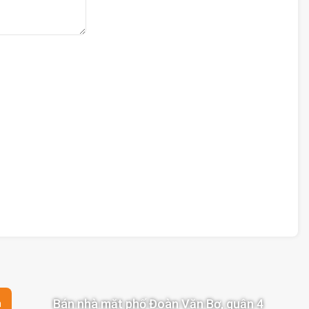
Bán nhà mặt phố Đoàn Văn Bơ, quận 4
n