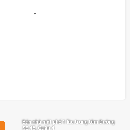
Bán nhà mặt phố 1 lầu trung tâm Đường
Số 45, Quận 4
n