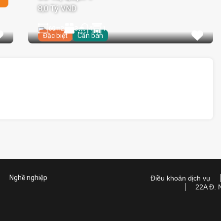
8,0 Tỷ VND
60
m2
3
1
4
Đặc biệt
Cần bán
Nghề nghiệp
Điều khoản dịch vụ
22A Đ. 