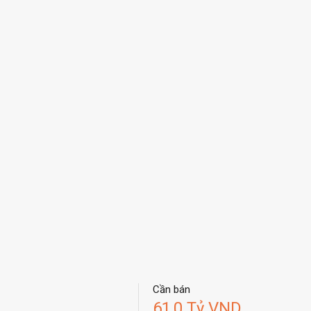
Cần bán
61,0 Tỷ VND