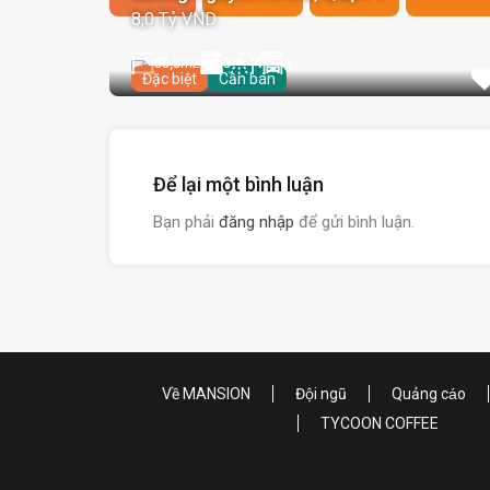
8,0 Tỷ VND
55,5
m2
3
1
4
Đặc biệt
Cần bán
Để lại một bình luận
Bạn phải
đăng nhập
để gửi bình luận.
Về MANSION
Đội ngũ
Quảng cáo
TYCOON COFFEE