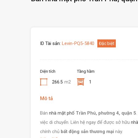
ID Tài sản:
Levin-PQ5-5840
Đặc biệt
Diện tích
Tầng hầm
266.5
m2
1
Mô tả
Bán
nhà mặt phố
Trần Phú, phường 4, quận 5
việc di chuyển. Liên hệ ngay để được sở hữu
nhà
chính chủ
bất động sản thương mại
này.