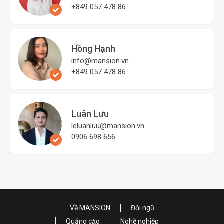
+849 057 478 86
Hồng Hạnh
info@mansion.vn
+849 057 478 86
Luân Lưu
leluanluu@mansion.vn
0906 698 656
Về MANSION
Đội ngũ
Quảng cáo
Nghề nghiệp