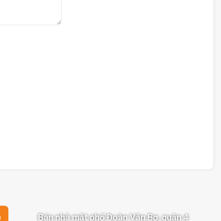
Bán nhà mặt phố Đoàn Văn Bơ, quận 4
n