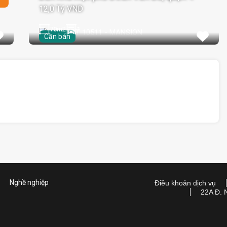
12,0 Tỷ VND
70
m2
1
Cần bán
Nghề nghiệp
Điều khoản dịch vụ
22A Đ. 