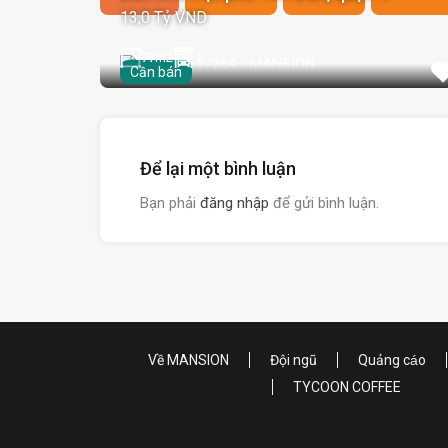
13,0 Tỷ VND
77
m2
1
Cần bán
Để lại một bình luận
Bạn phải
đăng nhập
để gửi bình luận.
Về MANSION
Đội ngũ
Quảng cáo
TYCOON COFFEE