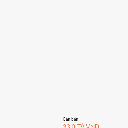
Cần bán
33,0 Tỷ VND