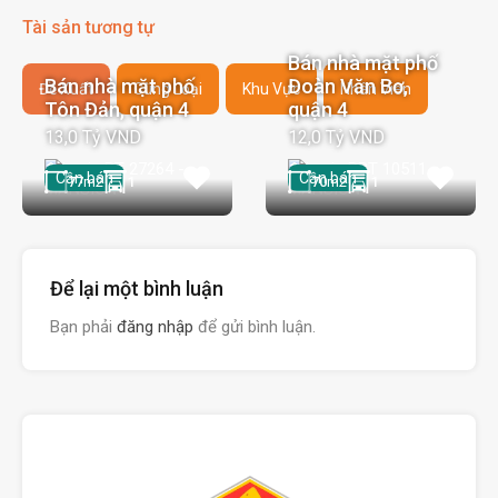
Tài sản tương tự
Bán nhà mặt phố
Bán nhà mặt phố
Đoàn Văn Bơ,
Đề Xuất
Cùng Loại
Khu Vực
Nhân Viên
Tôn Đản, quận 4
quận 4
13,0 Tỷ VND
12,0 Tỷ VND
Cần bán
Cần bán
77
m2
1
70
m2
1
Để lại một bình luận
Bạn phải
đăng nhập
để gửi bình luận.