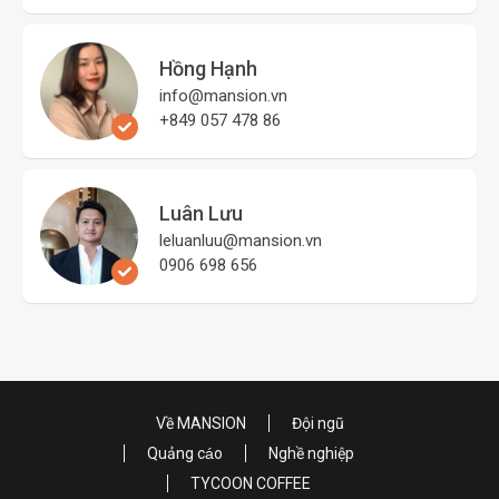
Hồng Hạnh
info@mansion.vn
+849 057 478 86
Luân Lưu
leluanluu@mansion.vn
0906 698 656
Về MANSION
Đội ngũ
Quảng cáo
Nghề nghiệp
TYCOON COFFEE