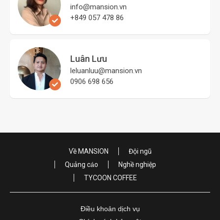
info@mansion.vn
+849 057 478 86
Luân Lưu
leluanluu@mansion.vn
0906 698 656
Về MANSION
Đội ngũ
Quảng cáo
Nghề nghiệp
TYCOON COFFEE
Điều khoản dịch vụ