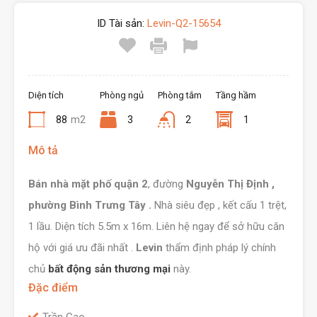
ID Tài sản:
Levin-Q2-15654
Diện tích
Phòng ngủ
Phòng tắm
Tầng hầm
88
m2
3
2
1
Mô tả
Bán nhà mặt phố
quận 2
, đường
Nguyễn Thị Định
,
phường Bình Trưng Tây .
Nhà siêu đẹp , kết cấu 1 trệt,
1 lầu. Diện tích 5.5m x 16m. Liên hệ ngay để sở hữu căn
hộ với giá ưu đãi nhất .
Levin
thẩm định pháp lý chính
chủ
bất động sản thương mại
này.
Đặc điểm