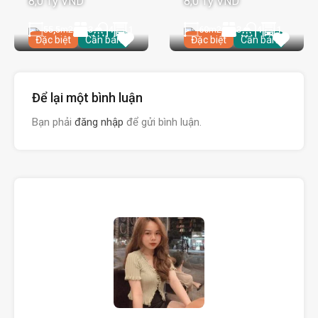
8,0 Tỷ VND
8,0 Tỷ VND
55,5
m2
3
1
60
m2
3
1
4
4
Đặc biệt
Cần bán
Đặc biệt
Cần bán
Để lại một bình luận
Bạn phải
đăng nhập
để gửi bình luận.