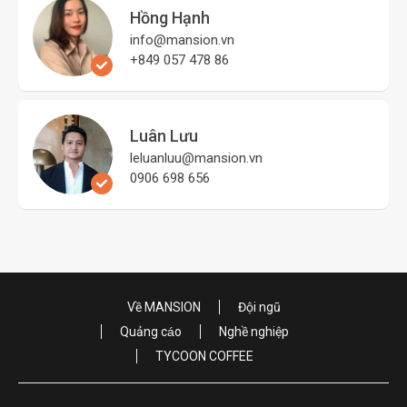
Hồng Hạnh
info@mansion.vn
+849 057 478 86
Luân Lưu
leluanluu@mansion.vn
0906 698 656
Về MANSION
Đội ngũ
Quảng cáo
Nghề nghiệp
TYCOON COFFEE