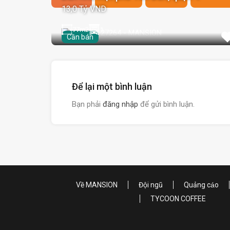
13,0 Tỷ VND
77
m2
1
Cần bán
Để lại một bình luận
Bạn phải
đăng nhập
để gửi bình luận.
Về MANSION
Đội ngũ
Quảng cáo
TYCOON COFFEE