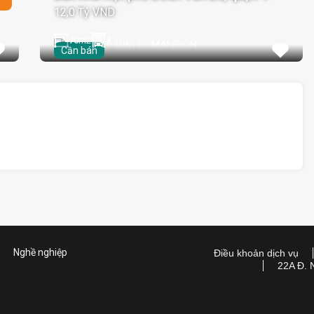
12,0 Tỷ VND
70
m2
1
Cần bán
Nghề nghiệp
Điều khoản dịch vụ
22A Đ. 