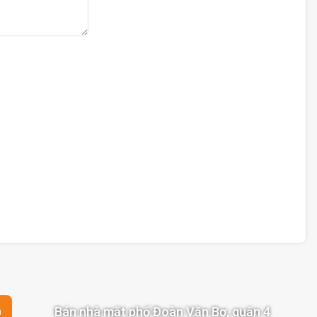
Bán nhà mặt phố Đoàn Văn Bơ, quận 4
n