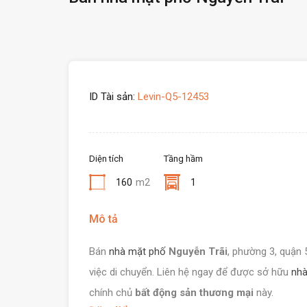
ID Tài sản:
Levin-Q5-12453
Diện tích
Tầng hầm
160
m2
1
Mô tả
Bán
nhà mặt phố
Nguyễn Trãi
, phường 3, quận 
việc di chuyển. Liên hệ ngay để được sở hữu
nhà
chính chủ
bất động sản thương mại
này.