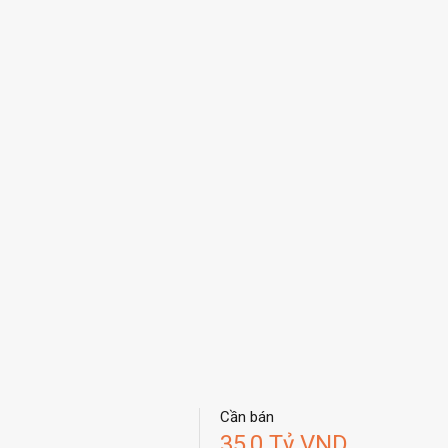
Cần bán
35,0 Tỷ VND