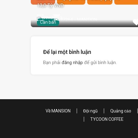
13,0 Tỷ VND
77
m2
1
Cần bán
Để lại một bình luận
Bạn phải
đăng nhập
để gửi bình luận.
Về MANSION
Đội ngũ
Quảng cáo
TYCOON COFFEE