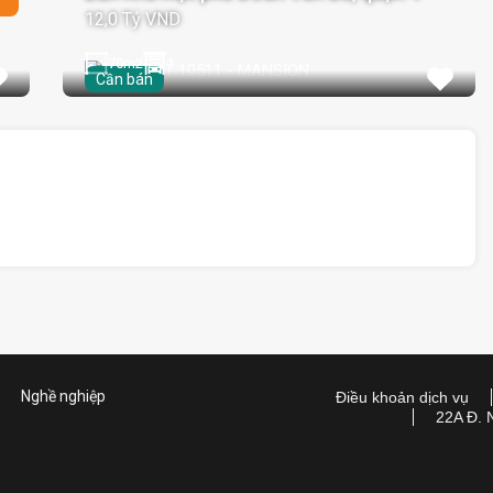
12,0 Tỷ VND
70
m2
1
Cần bán
Nghề nghiệp
Điều khoản dịch vụ
22A Đ. 