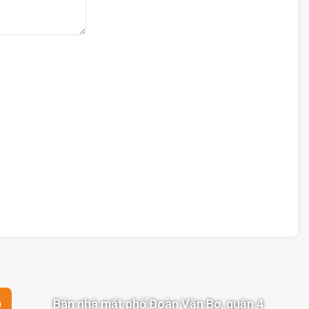
Bán nhà mặt phố Đoàn Văn Bơ, quận 4
n