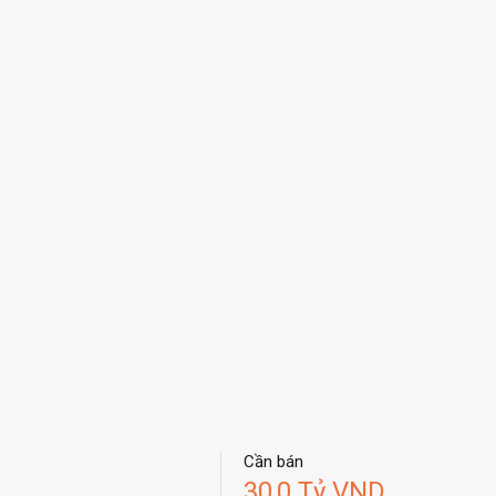
Cần bán
30,0 Tỷ VND