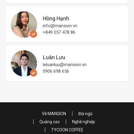
Hồng Hạnh
info@mansion.vn
+849 057 478 86
Luân Lưu
leluanluu@mansion.vn
0906 698 656
Về MANSION
Đội ngũ
Quảng cáo
Nghề nghiệp
TYCOON COFFEE